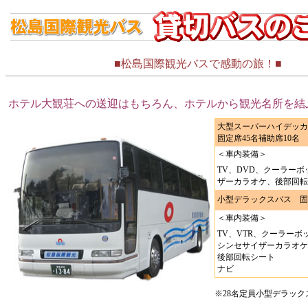
■松島国際観光バスで感動の旅！■
ホテル大観荘への送迎はもちろん、ホテルから観光名所を結
大型スーパーハイデッカ
固定席45名補助席10名
＜車内装備＞
TV、DVD、クーラー
ザーカラオケ、後部回転
小型デラックスバス 固
＜車内装備＞
TV、VTR、クーラー
シンセサイザーカラオケ
後部回転シート
ナビ
※28名定員小型デラッ