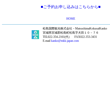
■ご予約お申し込みはこちらから■
HOME
松島国際観光株式会社－MatsushimaKokusaiKanko
宮城県宮城郡松島町松島字犬田１０－７６
TEL022‐354‐2161(代） FAX022-353-3431
E-mail
kanko@mkk-japan.com